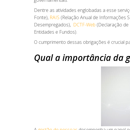
governamentais.
Dentre as atividades englobadas a esse servi
Fonte),
RAIS
(Relação Anual de Informações So
Desempregados),
DCTF-Web
(Declaração de D
Entidades e Fundos).
O cumprimento dessas obrigações é crucial par
Qual a importância da g
A
gestão de pessoas
desempenha um papel estr