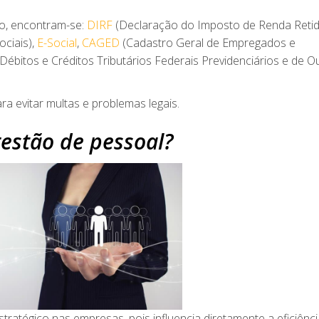
ço, encontram-se:
DIRF
(Declaração do Imposto de Renda Reti
ciais),
E-Social
,
CAGED
(Cadastro Geral de Empregados e
ébitos e Créditos Tributários Federais Previdenciários e de O
a evitar multas e problemas legais.
estão de pessoal?
atégico nas empresas, pois influencia diretamente a eficiênci