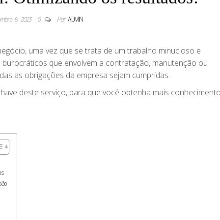
embro 6, 2023
0
Por
ADMIN
negócio, uma vez que se trata de um trabalho minucioso e
s burocráticos que envolvem a contratação, manutenção ou
odas as obrigações da empresa sejam cumpridas.
chave deste serviço, para que você obtenha mais conheciment
os
são