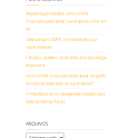
Regularização tributária: como a Portal
Assessoria pode ajudar sua empresa a ficar em
dia
Saiba porque a DMPL é essencial para sua
saúde financeira
Estrutura societária: construindo uma boa relação
empresarial
Como a Portal Assessoria pode ajudar na gestão
da folha de pagamento da sua empresa?
A importância de um planejamento tributário para
evitar problemas fiscais
ARQUIVOS
Arquivos