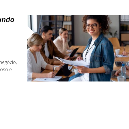
ando
negócio,
ioso e