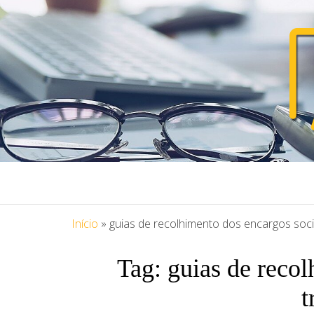
PORTAL ASS
Blog Portal Assessoria
Início
»
guias de recolhimento dos encargos soci
Tag:
guias de recol
t