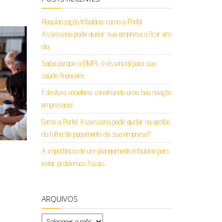
Regularização tributária: como a Portal
Assessoria pode ajudar sua empresa a ficar em
dia
Saiba porque a DMPL é essencial para sua
saúde financeira
Estrutura societária: construindo uma boa relação
empresarial
Como a Portal Assessoria pode ajudar na gestão
da folha de pagamento da sua empresa?
A importância de um planejamento tributário para
evitar problemas fiscais
ARQUIVOS
Arquivos