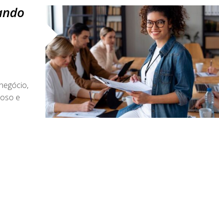
ando
negócio,
ioso e