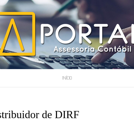
ESSORIA
INÍCIO
stribuidor de DIRF