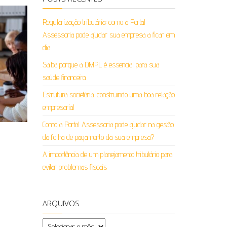
Regularização tributária: como a Portal
Assessoria pode ajudar sua empresa a ficar em
dia
Saiba porque a DMPL é essencial para sua
saúde financeira
Estrutura societária: construindo uma boa relação
empresarial
Como a Portal Assessoria pode ajudar na gestão
da folha de pagamento da sua empresa?
A importância de um planejamento tributário para
evitar problemas fiscais
ARQUIVOS
Arquivos