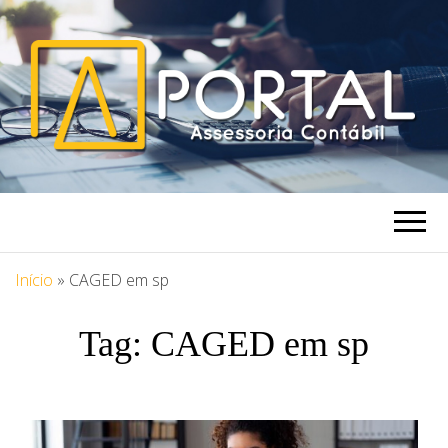
PORTAL
Blog Portal Assessoria
ASSESSORIA
Início
»
CAGED em sp
Tag:
CAGED em sp