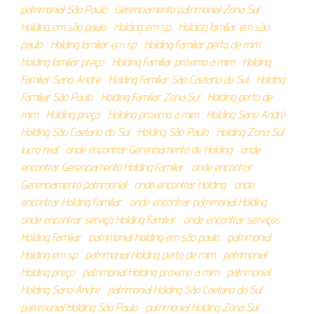
patrimonial São Paulo
Gerenciamento patrimonial Zona Sul
Holding em são paulo
Holding em sp
Holding familiar em são
paulo
Holding familiar em sp
Holding Familiar perto de mim
Holding familiar preço
Holding Familiar próximo a mim
Holding
Familiar Sano André
Holding Familiar São Caetano do Sul
Holding
Familiar São Paulo
Holding Familiar Zona Sul
Holding perto de
mim
Holding preço
Holding próximo a mim
Holding Sano André
Holding São Caetano do Sul
Holding São Paulo
Holding Zona Sul
lucro real
onde encontrar Gerenciamento de Holding
onde
encontrar Gerenciamento Holding Familiar
onde encontrar
Gerenciamento patrimonial
onde encontrar Holding
onde
encontrar Holding Familiar
onde encontrar patrimonial Holding
onde encontrar serviço Holding Familiar
onde encontrar serviços
Holding Familiar
patrimonial Holding em são paulo
patrimonial
Holding em sp
patrimonial Holding perto de mim
patrimonial
Holding preço
patrimonial Holding próximo a mim
patrimonial
Holding Sano André
patrimonial Holding São Caetano do Sul
patrimonial Holding São Paulo
patrimonial Holding Zona Sul