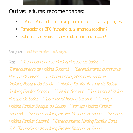
Outras leituras recomendadas:
ReVar: ReVar: conheça o novo programa IRPF e suas aplicações!!
Fornecedor de BPO financeiro: qual empresa escolher?
Soluções societárias: o serviço ideal para seu negócio!
Categoria
Holding Familiar
Tributação
" "Gerenciamento de Holding Bosque da Saúde
"
Tags
"Gerenciamento de Holding Sacomã
" "Gerenciamento patrimonial
Bosque da Saúde
" "Gerenciamento patrimonial Sacomã
"
"Holding Bosque da Saúde
" "Holding Familiar Bosque da Saúde
"
"Holding Familiar Sacomã
" "Holding Sacomã
" "patrimonial Holding
Bosque da Saúde
" "patrimonial Holding Sacomã
" "serviço
Holding Familiar Bosque da Saúde
" "serviço Holding Familiar
Sacomã
" "serviços Holding Familiar Bosque da Saúde
" "serviços
Holding Familiar Sacomã
" Gerenciamento Holding Familiar Zona
Sul
"Gerenciamento Holding Familiar Bosque da Saúde