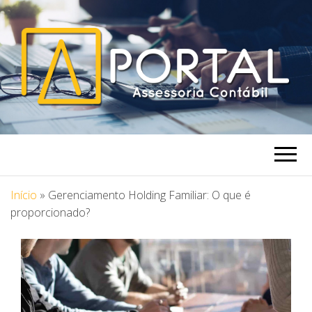
PORTAL
Blog Portal Assessoria
ASSESSORIA
Início
»
Gerenciamento Holding Familiar: O que é
proporcionado?