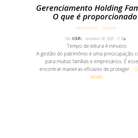
Gerenciamento Holding Fami
O que é proporcionado
Holding Familiar
Tributação
Por
ADMIN
novembro 28, 2023
0
Tempo de leitura
4
minutos
A gestão do patrimônio é uma preocupação c
para muitas famílias e empresários. É esse
encontrar maneiras eficazes de proteger…
C
lendo