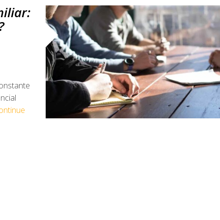
liar:
?
onstante
ncial
ontinue