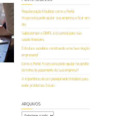
Regularização tributária: como a Portal
Assessoria pode ajudar sua empresa a ficar em
dia
Saiba porque a DMPL é essencial para sua
saúde financeira
Estrutura societária: construindo uma boa relação
empresarial
Como a Portal Assessoria pode ajudar na gestão
da folha de pagamento da sua empresa?
A importância de um planejamento tributário para
evitar problemas fiscais
ARQUIVOS
Arquivos