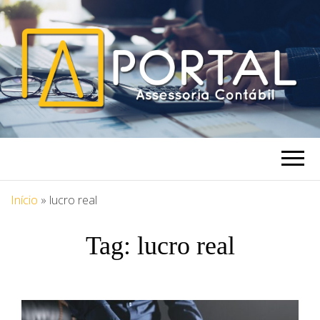
PORTAL
Blog Portal Assessoria
ASSESSORIA
Início
»
lucro real
Tag:
lucro real