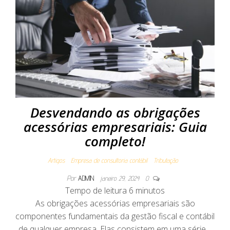
Desvendando as obrigações
acessórias empresariais: Guia
completo!
Artigos
Empresa de consultoria contábil
Tributação
Por
ADMIN
janeiro 29, 2024
0
Tempo de leitura
6
minutos
As obrigações acessórias empresariais são
componentes fundamentais da gestão fiscal e contábil
de qualquer empresa. Elas consistem em uma série…