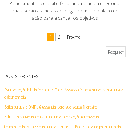
Planejamento contábil e fiscal anual ajuda a direcionar
quais serão as metas ao longo do ano e o plano de
ação para alcançar os objetivos
Paginação de posts
1
2
Próximo
Pesquisar por:
POSTS RECENTES
Regularização tributária: como a Portal Assessoria pode ajudar sua empresa
a ficar em dia
Saiba porque a DMPL é essencial para sua saúde financeira
Estrutura societária: construindo uma boa relação empresarial
Como a Portal Assessoria pode ajudar na gestão da folha de pagamento da