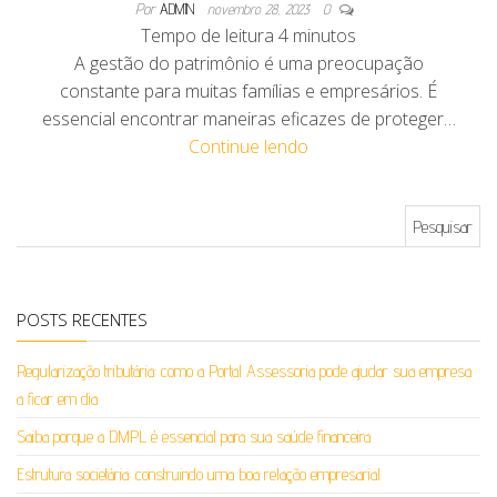
Por
ADMIN
novembro 28, 2023
0
Tempo de leitura
4
minutos
A gestão do patrimônio é uma preocupação
constante para muitas famílias e empresários. É
essencial encontrar maneiras eficazes de proteger…
Continue lendo
Pesquisar por:
POSTS RECENTES
Regularização tributária: como a Portal Assessoria pode ajudar sua empresa
a ficar em dia
Saiba porque a DMPL é essencial para sua saúde financeira
Estrutura societária: construindo uma boa relação empresarial