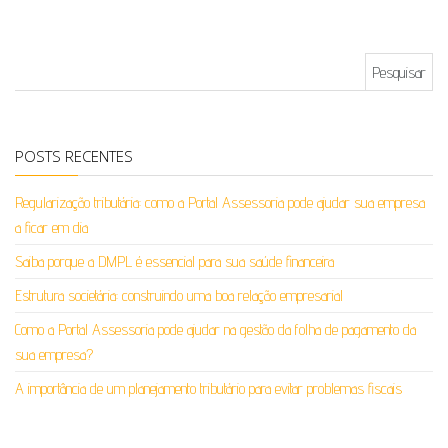
Pesquisar por:
POSTS RECENTES
Regularização tributária: como a Portal Assessoria pode ajudar sua empresa
a ficar em dia
Saiba porque a DMPL é essencial para sua saúde financeira
Estrutura societária: construindo uma boa relação empresarial
Como a Portal Assessoria pode ajudar na gestão da folha de pagamento da
sua empresa?
A importância de um planejamento tributário para evitar problemas fiscais