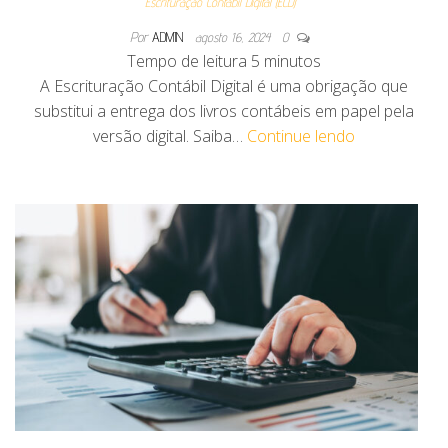
Escrituração Contábil Digital (ECD)
Por
ADMIN
agosto 16, 2024
0
Tempo de leitura
5
minutos
A Escrituração Contábil Digital é uma obrigação que
substitui a entrega dos livros contábeis em papel pela
versão digital. Saiba…
Continue lendo