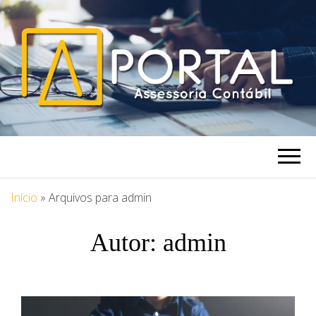
PORTAL
Blog Portal Assessoria
ASSESSORIA
Início
»
Arquivos para admin
Autor:
admin