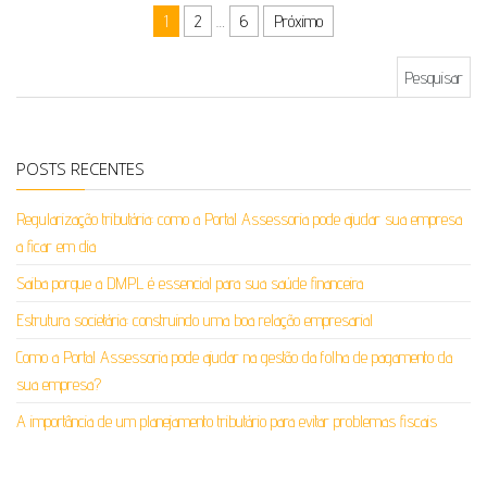
Paginação de posts
1
2
…
6
Próximo
Pesquisar por:
POSTS RECENTES
Regularização tributária: como a Portal Assessoria pode ajudar sua empresa
a ficar em dia
Saiba porque a DMPL é essencial para sua saúde financeira
Estrutura societária: construindo uma boa relação empresarial
Como a Portal Assessoria pode ajudar na gestão da folha de pagamento da
sua empresa?
A importância de um planejamento tributário para evitar problemas fiscais