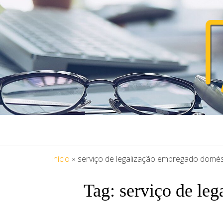
PORTAL ASS
Blog Portal Assessoria
Início
»
serviço de legalização empregado domés
Tag:
serviço de le