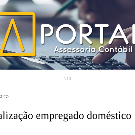
ESSORIA
INÍCIO
tico
galização empregado doméstico