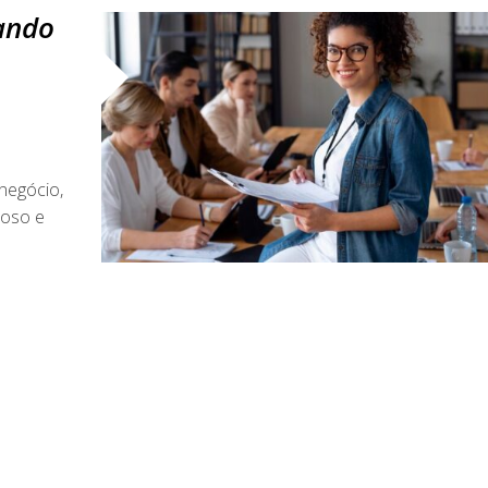
ando
negócio,
ioso e