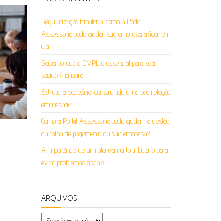
Regularização tributária: como a Portal
Assessoria pode ajudar sua empresa a ficar em
dia
Saiba porque a DMPL é essencial para sua
saúde financeira
Estrutura societária: construindo uma boa relação
empresarial
Como a Portal Assessoria pode ajudar na gestão
da folha de pagamento da sua empresa?
A importância de um planejamento tributário para
evitar problemas fiscais
ARQUIVOS
Arquivos