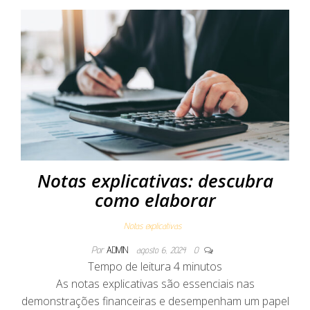
Notas explicativas: descubra
como elaborar
Notas explicativas
Por
ADMIN
agosto 6, 2024
0
Tempo de leitura
4
minutos
As notas explicativas são essenciais nas
demonstrações financeiras e desempenham um papel