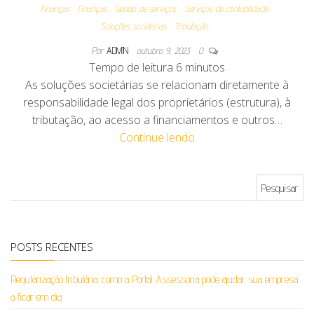
Finanças
Finanças
Gestão de serviços
Serviços de contabilidade
Soluções societárias
Tributação
Por
ADMIN
outubro 9, 2023
0
Tempo de leitura
6
minutos
As soluções societárias se relacionam diretamente à
responsabilidade legal dos proprietários (estrutura), à
tributação, ao acesso a financiamentos e outros…
Continue lendo
Pesquisar por:
POSTS RECENTES
Regularização tributária: como a Portal Assessoria pode ajudar sua empresa
a ficar em dia