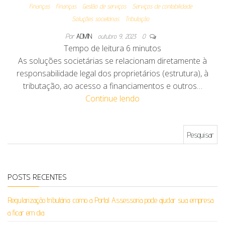
Finanças
Finanças
Gestão de serviços
Serviços de contabilidade
Soluções societárias
Tributação
Por
ADMIN
outubro 9, 2023
0
Tempo de leitura
6
minutos
As soluções societárias se relacionam diretamente à
responsabilidade legal dos proprietários (estrutura), à
tributação, ao acesso a financiamentos e outros…
Continue lendo
Pesquisar por:
POSTS RECENTES
Regularização tributária: como a Portal Assessoria pode ajudar sua empresa
a ficar em dia