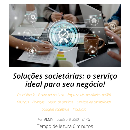
Soluções societárias: o serviço
ideal para seu negócio!
Contabilidade
Empreendedorismo
Empresa de consultoria contábil
Finanças
Finanças
Gestão de serviços
Serviços de contabilidade
Soluções societárias
Tributação
Por
ADMIN
outubro 9, 2023
0
Tempo de leitura
6
minutos