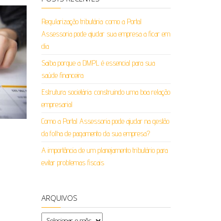
Regularização tributária: como a Portal
Assessoria pode ajudar sua empresa a ficar em
dia
Saiba porque a DMPL é essencial para sua
saúde financeira
Estrutura societária: construindo uma boa relação
empresarial
Como a Portal Assessoria pode ajudar na gestão
da folha de pagamento da sua empresa?
A importância de um planejamento tributário para
evitar problemas fiscais
ARQUIVOS
Arquivos