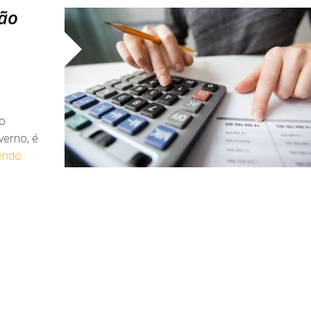
são
o
verno, é
lendo