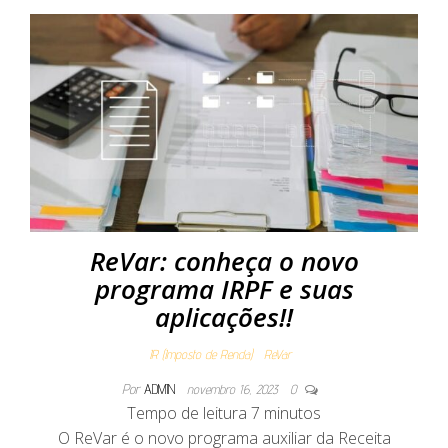
ReVar: conheça o novo
programa IRPF e suas
aplicações!!
IR (Imposto de Renda)
ReVar
Por
ADMIN
novembro 16, 2023
0
Tempo de leitura
7
minutos
O ReVar é o novo programa auxiliar da Receita