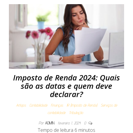
Imposto de Renda 2024: Quais
são as datas e quem deve
declarar?
Artigos
Contabilidade
Finanças
IR (Imposto de Renda)
Serviços de
contabilidade
Tributação
Por
ADMIN
fevereiro 1, 2024
0
Tempo de leitura
6
minutos