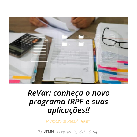
ReVar: conheça o novo
programa IRPF e suas
aplicações!!
IR (Imposto de Renda)
ReVar
Por
ADMIN
novembro 16, 2023
0