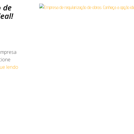
o de
eal!
empresa
cione
ue lendo