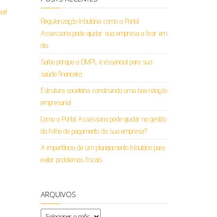
Regularização tributária: como a Portal
Assessoria pode ajudar sua empresa a ficar em
dia
Saiba porque a DMPL é essencial para sua
saúde financeira
Estrutura societária: construindo uma boa relação
empresarial
Como a Portal Assessoria pode ajudar na gestão
da folha de pagamento da sua empresa?
A importância de um planejamento tributário para
evitar problemas fiscais
ARQUIVOS
Arquivos