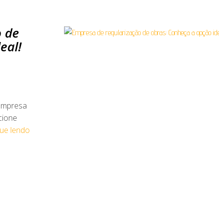
o de
eal!
empresa
cione
ue lendo