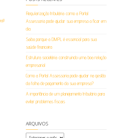
Regularização tributária: como a Portal
Assessoria pode ajudar sua empresa a ficar em
dia
Saiba porque a DMPL é essencial para sua
saúde financeira
Estrutura societária: construindo uma boa relação
empresarial
Como a Portal Assessoria pode ajudar na gestão
da folha de pagamento da sua empresa?
A importância de um planejamento tributário para
evitar problemas fiscais
ARQUIVOS
Arquivos