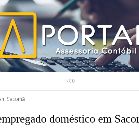
ESSORIA
INÍCIO
 em Sacomã
e empregado doméstico em Sac