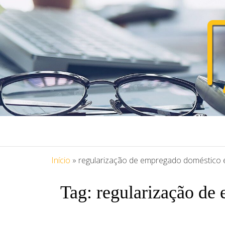
PORTAL ASS
Blog Portal Assessoria
Início
»
regularização de empregado doméstico
Tag:
regularização d