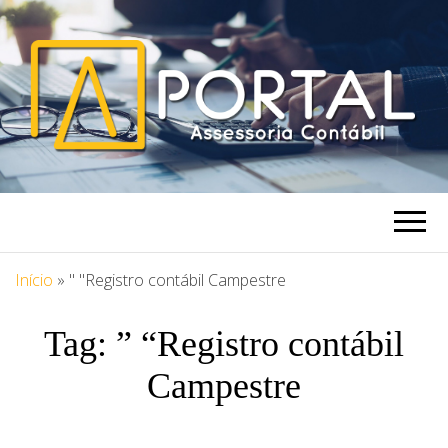
PORTAL
Blog Portal Assessoria
ASSESSORIA
Início
»
" "Registro contábil Campestre
Tag:
” “Registro contábil
Campestre