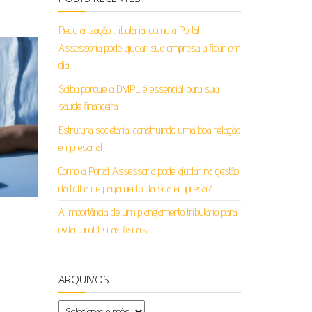
Regularização tributária: como a Portal
Assessoria pode ajudar sua empresa a ficar em
dia
Saiba porque a DMPL é essencial para sua
saúde financeira
Estrutura societária: construindo uma boa relação
empresarial
Como a Portal Assessoria pode ajudar na gestão
da folha de pagamento da sua empresa?
A importância de um planejamento tributário para
evitar problemas fiscais
ARQUIVOS
Arquivos