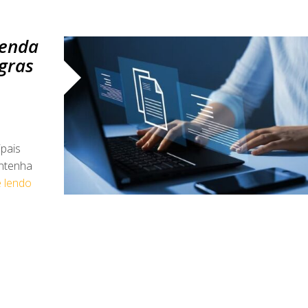
Renda
gras
ipais
ntenha
e lendo