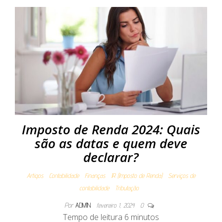
Imposto de Renda 2024: Quais
são as datas e quem deve
declarar?
Artigos
Contabilidade
Finanças
IR (Imposto de Renda)
Serviços de
contabilidade
Tributação
Por
ADMIN
fevereiro 1, 2024
0
Tempo de leitura
6
minutos