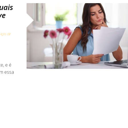
uais
ve
viços de
e, e é
om essa