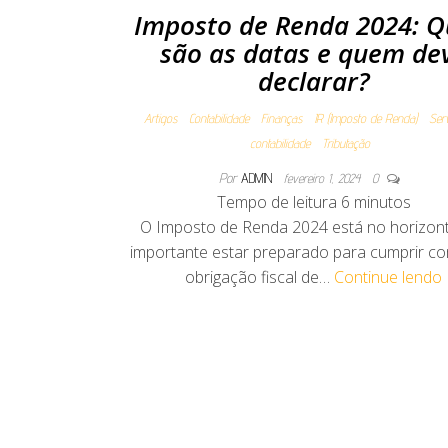
Imposto de Renda 2024: Q
são as datas e quem de
declarar?
Artigos
Contabilidade
Finanças
IR (Imposto de Renda)
Ser
contabilidade
Tributação
Por
ADMIN
fevereiro 1, 2024
0
Tempo de leitura
6
minutos
O Imposto de Renda 2024 está no horizont
importante estar preparado para cumprir c
obrigação fiscal de…
Continue lendo