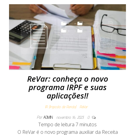
ReVar: conheça o novo
programa IRPF e suas
aplicações!!
IR (Imposto de Renda)
ReVar
Por
ADMIN
novembro 16, 2023
0
Tempo de leitura
7
minutos
O ReVar é o novo programa auxiliar da Receita