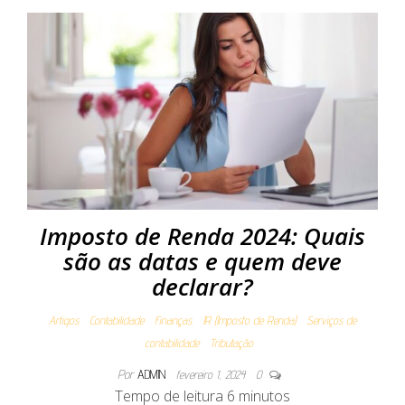
Imposto de Renda 2024: Quais
são as datas e quem deve
declarar?
Artigos
Contabilidade
Finanças
IR (Imposto de Renda)
Serviços de
contabilidade
Tributação
Por
ADMIN
fevereiro 1, 2024
0
Tempo de leitura
6
minutos