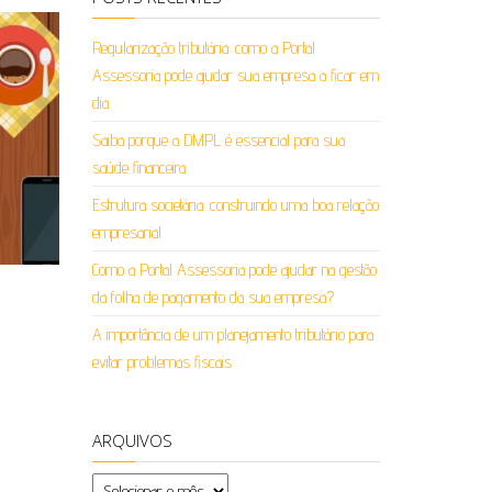
Regularização tributária: como a Portal
Assessoria pode ajudar sua empresa a ficar em
dia
Saiba porque a DMPL é essencial para sua
saúde financeira
Estrutura societária: construindo uma boa relação
empresarial
Como a Portal Assessoria pode ajudar na gestão
da folha de pagamento da sua empresa?
A importância de um planejamento tributário para
evitar problemas fiscais
ARQUIVOS
Arquivos