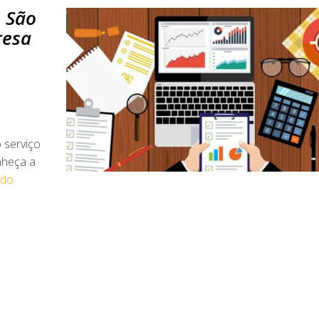
m São
resa
 serviço
nheça a
ndo