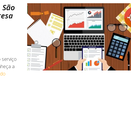
m São
resa
 serviço
nheça a
ndo