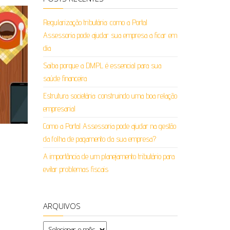
Regularização tributária: como a Portal
Assessoria pode ajudar sua empresa a ficar em
dia
Saiba porque a DMPL é essencial para sua
saúde financeira
Estrutura societária: construindo uma boa relação
empresarial
Como a Portal Assessoria pode ajudar na gestão
da folha de pagamento da sua empresa?
A importância de um planejamento tributário para
evitar problemas fiscais
ARQUIVOS
Arquivos