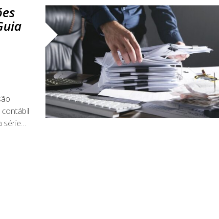
ões
Guia
são
 contábil
a série…