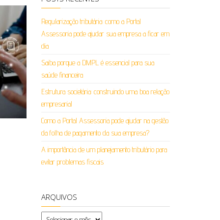
Regularização tributária: como a Portal
Assessoria pode ajudar sua empresa a ficar em
dia
Saiba porque a DMPL é essencial para sua
saúde financeira
Estrutura societária: construindo uma boa relação
empresarial
Como a Portal Assessoria pode ajudar na gestão
da folha de pagamento da sua empresa?
A importância de um planejamento tributário para
evitar problemas fiscais
ARQUIVOS
Arquivos