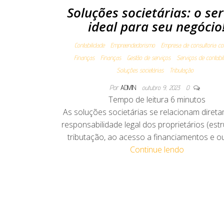
Soluções societárias: o ser
ideal para seu negócio
Contabilidade
Empreendedorismo
Empresa de consultoria con
Finanças
Finanças
Gestão de serviços
Serviços de contabi
Soluções societárias
Tributação
Por
ADMIN
outubro 9, 2023
0
Tempo de leitura
6
minutos
As soluções societárias se relacionam diret
responsabilidade legal dos proprietários (estr
tributação, ao acesso a financiamentos e o
Continue lendo