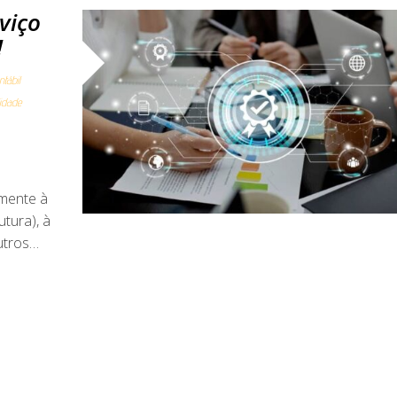
viço
!
tábil
lidade
amente à
utura), à
utros…