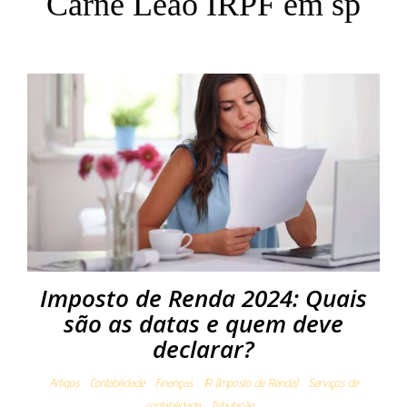
Carnê Leão IRPF em sp
Imposto de Renda 2024: Quais
são as datas e quem deve
declarar?
Artigos
Contabilidade
Finanças
IR (Imposto de Renda)
Serviços de
contabilidade
Tributação