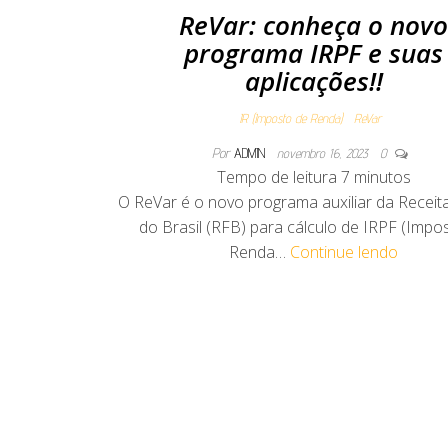
ReVar: conheça o nov
programa IRPF e suas
aplicações!!
IR (Imposto de Renda)
ReVar
Por
ADMIN
novembro 16, 2023
0
Tempo de leitura
7
minutos
O ReVar é o novo programa auxiliar da Receit
do Brasil (RFB) para cálculo de IRPF (Impo
Renda…
Continue lendo