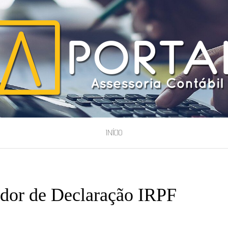
ESSORIA
INÍCIO
uidor de Declaração IRPF