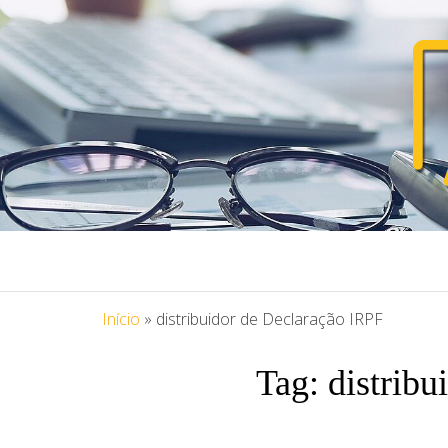
PORTAL ASS
Blog Portal Assessoria
Início
»
distribuidor de Declaração IRPF
Tag:
distrib