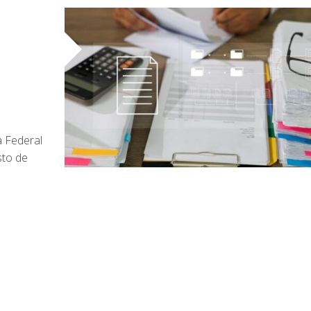
o
a Federal
sto de