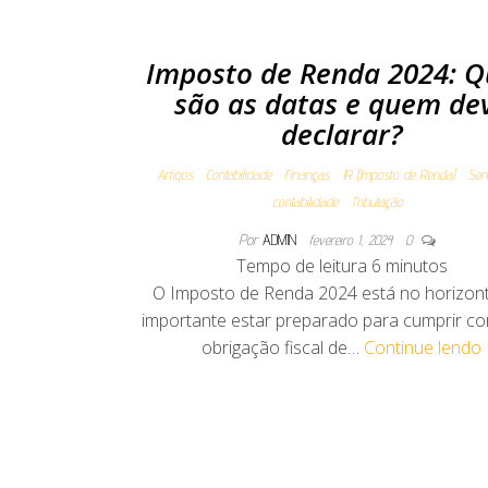
Imposto de Renda 2024: Q
são as datas e quem de
declarar?
Artigos
Contabilidade
Finanças
IR (Imposto de Renda)
Ser
contabilidade
Tributação
Por
ADMIN
fevereiro 1, 2024
0
Tempo de leitura
6
minutos
O Imposto de Renda 2024 está no horizont
importante estar preparado para cumprir c
obrigação fiscal de…
Continue lendo