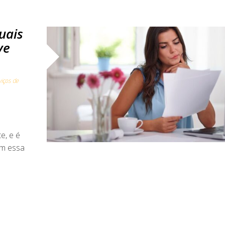
uais
ve
viços de
e, e é
om essa