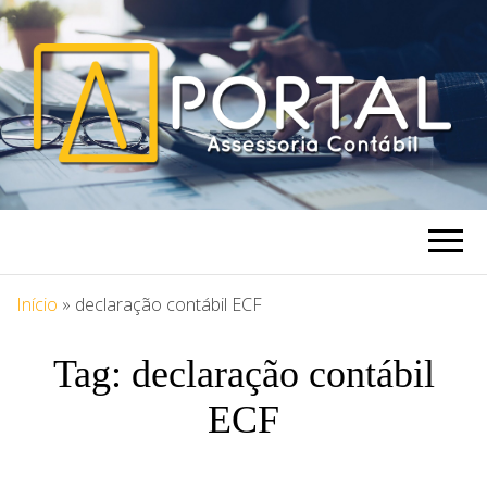
PORTAL
Blog Portal Assessoria
ASSESSORIA
Início
»
declaração contábil ECF
Tag:
declaração contábil
ECF