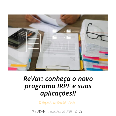
ReVar: conheça o novo
programa IRPF e suas
aplicações!!
IR (Imposto de Renda)
ReVar
Por
ADMIN
novembro 16, 2023
0