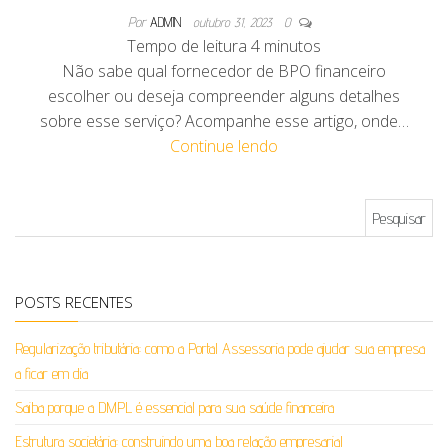
Por
ADMIN
outubro 31, 2023
0
Tempo de leitura
4
minutos
Não sabe qual fornecedor de BPO financeiro
escolher ou deseja compreender alguns detalhes
sobre esse serviço? Acompanhe esse artigo, onde…
Continue lendo
Pesquisar por:
POSTS RECENTES
Regularização tributária: como a Portal Assessoria pode ajudar sua empresa
a ficar em dia
Saiba porque a DMPL é essencial para sua saúde financeira
Estrutura societária: construindo uma boa relação empresarial